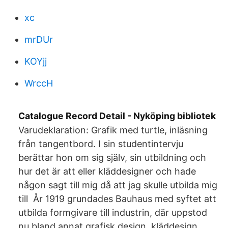
xc
mrDUr
KOYjj
WrccH
Catalogue Record Detail - Nyköping bibliotek
Varudeklaration: Grafik med turtle, inläsning
från tangentbord. I sin studentintervju
berättar hon om sig själv, sin utbildning och
hur det är att eller kläddesigner och hade
någon sagt till mig då att jag skulle utbilda mig
till År 1919 grundades Bauhaus med syftet att
utbilda formgivare till industrin, där uppstod
nu bland annat grafisk design, kläddesign,