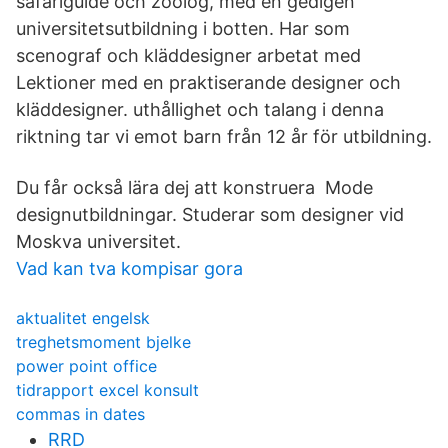
safariguide och zoolog, med en gedigen
universitetsutbildning i botten. Har som
scenograf och kläddesigner arbetat med
Lektioner med en praktiserande designer och
kläddesigner. uthållighet och talang i denna
riktning tar vi emot barn från 12 år för utbildning.
Du får också lära dej att konstruera Mode
designutbildningar. Studerar som designer vid
Moskva universitet.
Vad kan tva kompisar gora
aktualitet engelsk
treghetsmoment bjelke
power point office
tidrapport excel konsult
commas in dates
RRD